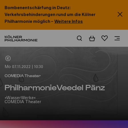
Bombenentschärfung in Deutz:
Verkehrsbehinderungen rund um die Kölner
Philharmonie möglich –
Weitere Infos
Warenkorb
Merkliste
Home
Mo 07.11.2022 | 10:30
COMEDIA Theater
PhilharmonieVeedel Pänz
»WasserWerke«
COMEDIA Theater