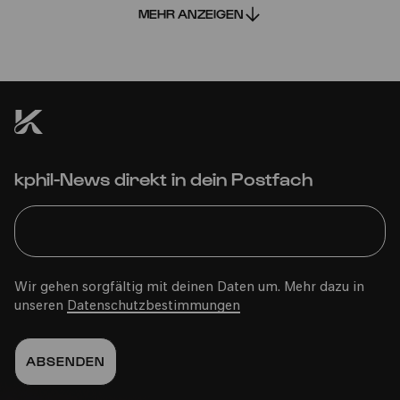
MEHR ANZEIGEN
COMEDIA Theater
kphil-News direkt in dein Postfach
PhilharmonieVeedel Pänz
»WasserWerke«
Wir gehen sorgfältig mit deinen Daten um. Mehr dazu in
unseren
Datenschutzbestimmungen
Fr
04.11.2022
16:00