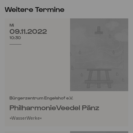
Weitere Termine
Mi
09.11.2022
10:30
Bürgerzentrum Engelshof e.V.
PhilharmonieVeedel Pänz
»WasserWerke«