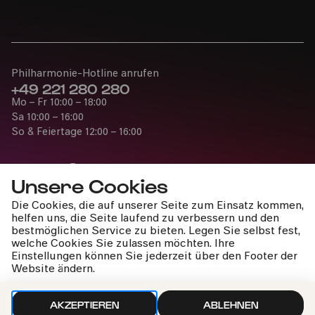
Philharmonie-Hotline anrufen
+49 221 280 280
Mo – Fr 10:00 – 18:00
Bürgerzentrum Nippes, Altenberger Hof
Sa 10:00 – 16:00
So & Feiertage 12:00 – 16:00
PhilharmonieVeedel Pänz
»WasserWerke«
Unsere Cookies
Die Cookies, die auf unserer Seite zum Einsatz kommen,
Fr
Presse
helfen uns, die Seite laufend zu verbessern und den
04.11.2022
Jobs
bestmöglichen Service zu bieten. Legen Sie selbst fest,
10:30
welche Cookies Sie zulassen möchten. Ihre
News
Einstellungen können Sie jederzeit über den Footer der
Kontakt
Website ändern.
Widerruf einreichen
AKZEPTIEREN
ABLEHNEN