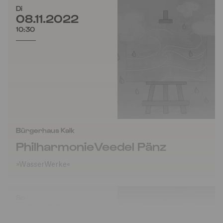
Di
08.11.2022
10:30
Bürgerhaus Kalk
PhilharmonieVeedel Pänz
»WasserWerke«
So
06.11.2022
11:00