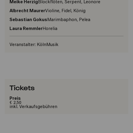
Meike Herzig
Blockflöten, Serpent, Leonore
Albrecht Maurer
Violine, Fidel, König
Sebastian Gokus
Marimbaphon, Pelea
Laura Remmler
Horelia
Veranstalter:
KölnMusik
Tickets
Preis
€ 2,50
inkl. Verkaufsgebühren