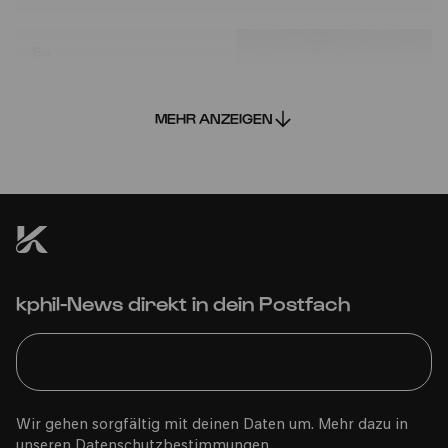
Sa
15.10.2022
15:00
MEHR ANZEIGEN
Bürgerhaus Kalk
kphil-News direkt in dein Postfach
PhilharmonieVeedel Pänz
»Auf der Suche nach der verlorenen Melodie«
Wir gehen sorgfältig mit deinen Daten um. Mehr dazu in
unseren
Datenschutzbestimmungen