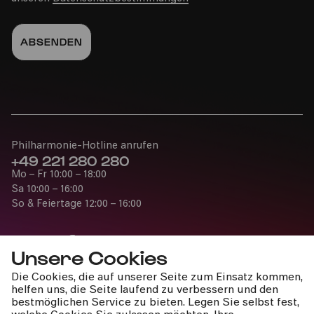
Fr
14.10.2022
16:00
Philharmonie-Hotline anrufen
+49 221 280 280
Mo – Fr 10:00 – 18:00
Bürgerzentrum Nippes, Altenberger Hof
Sa 10:00 – 16:00
So & Feiertage 12:00 – 16:00
PhilharmonieVeedel Pänz
»Auf der Suche nach der verlorenen Melodie«
Unsere Cookies
Die Cookies, die auf unserer Seite zum Einsatz kommen,
Fr
Presse
helfen uns, die Seite laufend zu verbessern und den
14.10.2022
Jobs
bestmöglichen Service zu bieten. Legen Sie selbst fest,
10:30