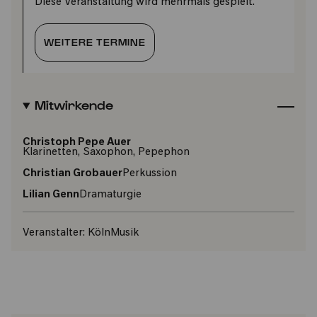
Diese Veranstaltung wird mehrmals gespielt.
WEITERE TERMINE
Mitwirkende
Christoph Pepe Auer
Klarinetten, Saxophon, Pepephon
Christian Grobauer
Perkussion
Lilian Genn
Dramaturgie
Veranstalter:
KölnMusik