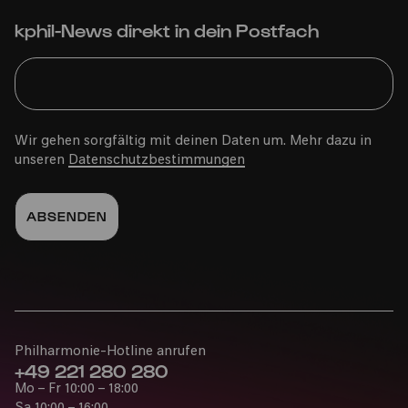
Bürgerzentrum Engelshof e. V.
kphil-News direkt in dein Postfach
PhilharmonieVeedel Baby
»Pepephon & Perkussion«
Wir gehen sorgfältig mit deinen Daten um. Mehr dazu in
unseren
Datenschutzbestimmungen
Mo
13.05.2024
15:00
Philharmonie-Hotline anrufen
+49 221 280 280
Mo – Fr 10:00 – 18:00
COMEDIA Theater