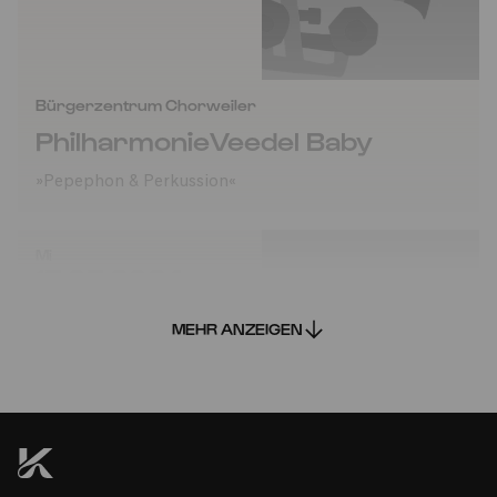
Bürgerzentrum Chorweiler
PhilharmonieVeedel Baby
»Pepephon & Perkussion«
Mi
15.05.2024
15:00
MEHR ANZEIGEN