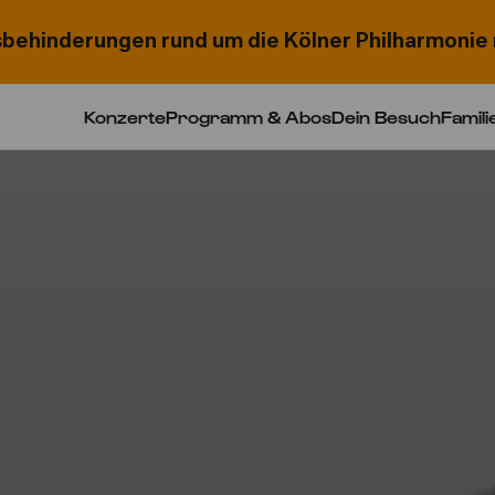
behinderungen rund um die Kölner Philharmonie 
Konzerte
Programm & Abos
Dein Besuch
Famili