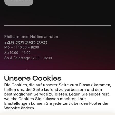
Philharmonie-Hotline anrufen
+49 221 280 280
Mo – Fr 10:00 – 18:00
Sa 10:00 – 16:00
So & Feiertage 12:00 – 16:00
Unsere Cookies
Die Cookies, die auf unserer Seite zum Einsatz kommen,
Presse
helfen uns, die Seite laufend zu verbessern und den
Jobs
bestmöglichen Service zu bieten. Legen Sie selbst fest,
welche Cookies Sie zulassen möchten. Ihre
News
Einstellungen können Sie jederzeit über den Footer der
Kontakt
Website ändern.
Widerruf einreichen