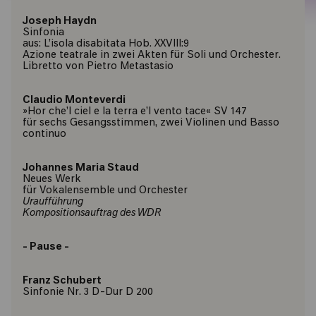
Joseph Haydn
Sinfonia
aus: L’isola disabitata Hob. XXVIII:9
Azione teatrale in zwei Akten für Soli und Orchester.
Libretto von Pietro Metastasio
Claudio Monteverdi
»Hor che’l ciel e la terra e’l vento tace« SV 147
für sechs Gesangsstimmen, zwei Violinen und Basso
continuo
Johannes Maria Staud
Neues Werk
für Vokalensemble und Orchester
Uraufführung
Kompositionsauftrag des WDR
- Pause -
Franz Schubert
Sinfonie Nr. 3 D-Dur D 200