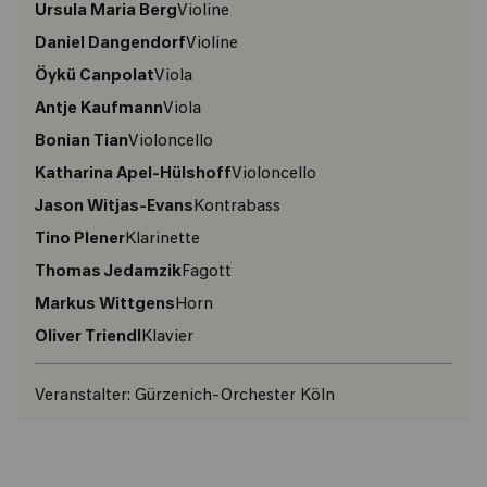
Ursula Maria Berg
Violine
Daniel Dangendorf
Violine
Öykü Canpolat
Viola
Antje Kaufmann
Viola
Bonian Tian
Violoncello
Katharina Apel-Hülshoff
Violoncello
Jason Witjas-Evans
Kontrabass
Tino Plener
Klarinette
Thomas Jedamzik
Fagott
Markus Wittgens
Horn
Oliver Triendl
Klavier
Veranstalter:
Gürzenich-Orchester Köln