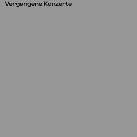
Vergangene Konzerte
ABGESAGT
Sa
12.02.2022
20:00
Soldaten - Ensemble und Gäste