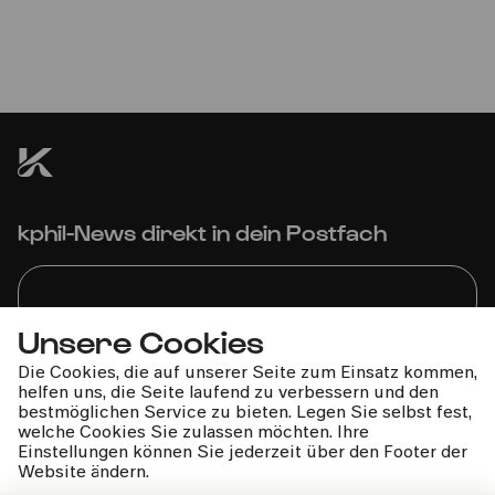
der Oper Köln | Gürzenich-
Orchester Köln | François-
Xavier Roth
Dieses Konzert kann leider nicht stattfinden.
kphil-News direkt in dein Postfach
Unsere Cookies
Wir gehen sorgfältig mit deinen Daten um. Mehr dazu in
Die Cookies, die auf unserer Seite zum Einsatz kommen,
unseren
Datenschutzbestimmungen
helfen uns, die Seite laufend zu verbessern und den
bestmöglichen Service zu bieten. Legen Sie selbst fest,
welche Cookies Sie zulassen möchten. Ihre
Einstellungen können Sie jederzeit über den Footer der
Website ändern.