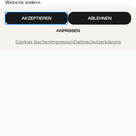
Website ändern.
AKZEPTIEREN
ABLEHNEN
ANPASSEN
Cookies löschen
Impressum
Datenschutzerklärung
Philharmonie-Hotline anrufen
+49 221 280 280
Mo – Fr 10:00 – 18:00
Sa 10:00 – 16:00
So & Feiertage 12:00 – 16:00
Presse
Jobs
News
Kontakt
Widerruf einreichen