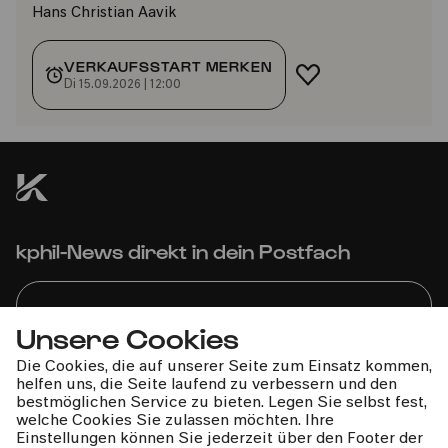
Hans Christian Aavik
VERKAUFSSTART MERKEN
FAVORIT HINZUF
Di 15.09.2026 | 12:00
kphil-News direkt in dein Postfach
Unsere Cookies
Die Cookies, die auf unserer Seite zum Einsatz kommen,
Wir gehen sorgfältig mit deinen Daten um. Mehr dazu in
helfen uns, die Seite laufend zu verbessern und den
unseren
Datenschutzbestimmungen
bestmöglichen Service zu bieten. Legen Sie selbst fest,
welche Cookies Sie zulassen möchten. Ihre
Einstellungen können Sie jederzeit über den Footer der