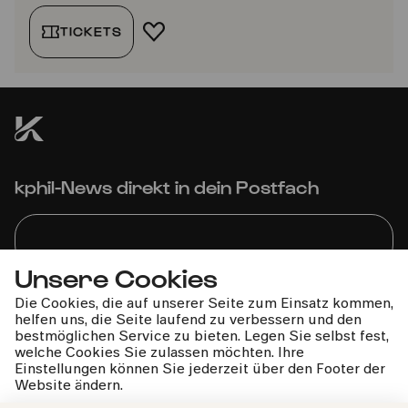
TICKETS
FAVORIT HINZUFÜGEN
kphil-News direkt in dein Postfach
Unsere Cookies
Wir gehen sorgfältig mit deinen Daten um. Mehr dazu in
Die Cookies, die auf unserer Seite zum Einsatz kommen,
unseren
Datenschutzbestimmungen
helfen uns, die Seite laufend zu verbessern und den
bestmöglichen Service zu bieten. Legen Sie selbst fest,
welche Cookies Sie zulassen möchten. Ihre
Einstellungen können Sie jederzeit über den Footer der
Website ändern.