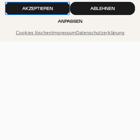
AKZEPTIEREN
ABLEHNEN
ANPASSEN
Cookies löschen
Impressum
Datenschutzerklärung
Philharmonie-Hotline anrufen
+49 221 280 280
Mo – Fr 10:00 – 18:00
Sa 10:00 – 16:00
So & Feiertage 12:00 – 16:00
Presse
Jobs
News
Kontakt
Widerruf einreichen