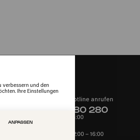
ský
zu verbessern und den
chten. Ihre Einstellungen
Philharmonie-Hotline anrufen
+49 221 280 280
Mo – Fr 10:00 – 18:00
ANPASSEN
Sa 10:00 – 16:00
So & Feiertage 12:00 – 16:00