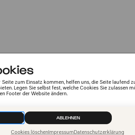
St. Maria im Kapitol
FEL!X urban. Rýn
okies
r Seite zum Einsatz kommen, helfen uns, die Seite laufend 
eten. Legen Sie selbst fest, welche Cookies Sie zulassen mö
den Footer der Website ändern.
Presse
Jobs
News
ABLEHNEN
Kontakt
Widerruf einreichen
Cookies löschen
Impressum
Datenschutzerklärung