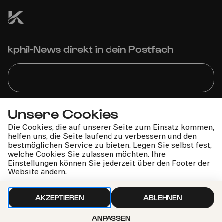
kphil-News direkt in dein Postfach
Unsere Cookies
Wir gehen sorgfältig mit deinen Daten um. Mehr dazu in
unseren
Datenschutzbestimmungen
Die Cookies, die auf unserer Seite zum Einsatz kommen,
helfen uns, die Seite laufend zu verbessern und den
bestmöglichen Service zu bieten. Legen Sie selbst fest,
welche Cookies Sie zulassen möchten. Ihre
Einstellungen können Sie jederzeit über den Footer der
Website ändern.
AKZEPTIEREN
ABLEHNEN
ANPASSEN