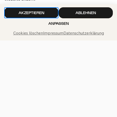
AKZEPTIEREN
ABLEHNEN
ANPASSEN
Wir gehen sorgfältig mit deinen Daten um. Mehr dazu in
unseren
Datenschutzbestimmungen
Cookies löschen
Impressum
Datenschutzerklärung
Philharmonie-Hotline anrufen
+49 221 280 280
Mo – Fr 10:00 – 18:00
Sa 10:00 – 16:00
So & Feiertage 12:00 – 16:00