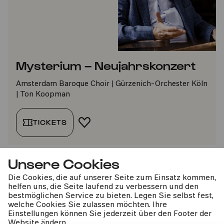
Mysterium – Neujahrskonzert
Amsterdam Baroque Choir | Gürzenich-Orchester Köln
| Ton Koopman
TICKETS
FAVORIT HINZUFÜGEN
Unsere Cookies
Die Cookies, die auf unserer Seite zum Einsatz kommen,
helfen uns, die Seite laufend zu verbessern und den
bestmöglichen Service zu bieten. Legen Sie selbst fest,
kphil-News direkt in dein Postfach
welche Cookies Sie zulassen möchten. Ihre
Einstellungen können Sie jederzeit über den Footer der
Website ändern.