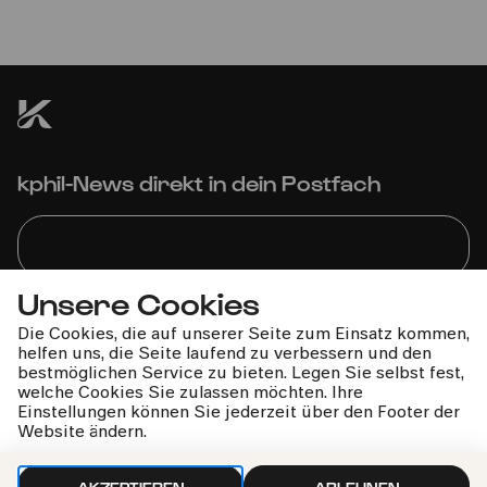
zeitgenössische Musik und Tanz
Kölner Familienfestival: Sing! Sing! Sing!
kphil-News direkt in dein Postfach
Unsere Cookies
Wir gehen sorgfältig mit deinen Daten um. Mehr dazu in
Die Cookies, die auf unserer Seite zum Einsatz kommen,
unseren
Datenschutzbestimmungen
helfen uns, die Seite laufend zu verbessern und den
bestmöglichen Service zu bieten. Legen Sie selbst fest,
welche Cookies Sie zulassen möchten. Ihre
Einstellungen können Sie jederzeit über den Footer der
Website ändern.