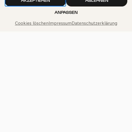
AKZEPTIEREN
ABLEHNEN
ANPASSEN
Philharmonie-Hotline anrufen
Cookies löschen
Impressum
Datenschutzerklärung
+49 221 280 280
Mo – Fr 10:00 – 18:00
Sa 10:00 – 16:00
So & Feiertage 12:00 – 16:00
Presse
Jobs
News
Kontakt
Widerruf einreichen
Impressum
Datenschutz
Cookie-Einstellungen