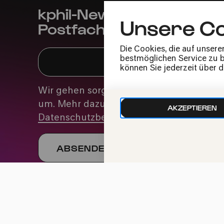
kphil-News direkt in dein
Unsere Co
Postfach
Die Cookies, die auf unsere
bestmöglichen Service zu bi
können Sie jederzeit über 
Wir gehen sorgfältig mit deinen Daten
um. Mehr dazu in unseren
AKZEPTIEREN
Datenschutzbestimmungen