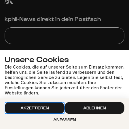
kphil-News direkt in dein Postfach
Wir gehen sorgfältig mit deinen Daten um. Mehr dazu in
Unsere Cookies
unseren
Datenschutzbestimmungen
Die Cookies, die auf unserer Seite zum Einsatz kommen,
helfen uns, die Seite laufend zu verbessern und den
bestmöglichen Service zu bieten. Legen Sie selbst fest,
welche Cookies Sie zulassen möchten. Ihre
Einstellungen können Sie jederzeit über den Footer der
Website ändern.
AKZEPTIEREN
ABLEHNEN
ANPASSEN
Philharmonie-Hotline anrufen
+49 221 280 280