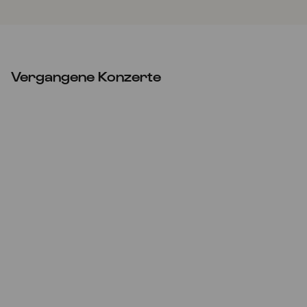
Vergangene Konzerte
Sa
23.05.2026
15:00
#communityvibes