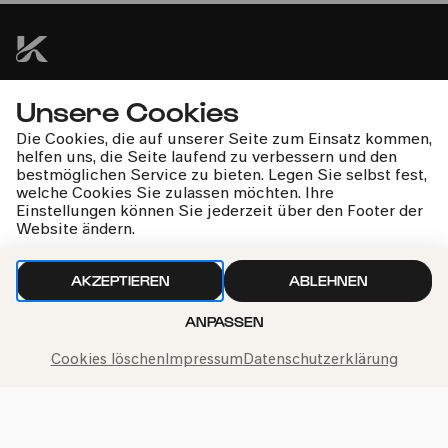
Unsere Cookies
kphil-News direkt in dein Postfach
Die Cookies, die auf unserer Seite zum Einsatz kommen,
helfen uns, die Seite laufend zu verbessern und den
bestmöglichen Service zu bieten. Legen Sie selbst fest,
welche Cookies Sie zulassen möchten. Ihre
Einstellungen können Sie jederzeit über den Footer der
Website ändern.
Wir gehen sorgfältig mit deinen Daten um. Mehr dazu in
unseren
Datenschutzbestimmungen
AKZEPTIEREN
ABLEHNEN
ANPASSEN
Cookies löschen
Impressum
Datenschutzerklärung