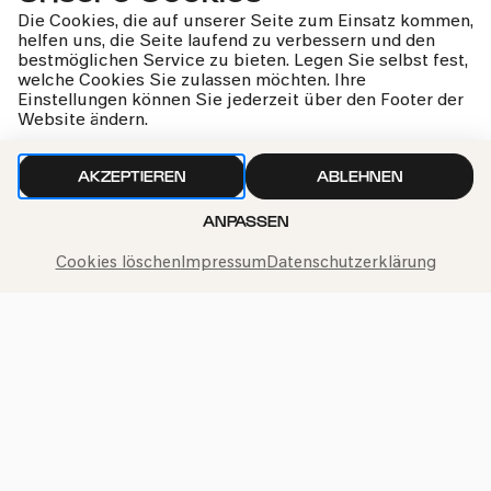
Mo
17.01.2022
Die Cookies, die auf unserer Seite zum Einsatz kommen,
helfen uns, die Seite laufend zu verbessern und den
10:30
bestmöglichen Service zu bieten. Legen Sie selbst fest,
welche Cookies Sie zulassen möchten. Ihre
Einstellungen können Sie jederzeit über den Footer der
Website ändern.
AKZEPTIEREN
ABLEHNEN
ANPASSEN
Cookies löschen
Impressum
Datenschutzerklärung
COMEDIA Theater
PhilharmonieVeedel Pänz
»Pepe & Speedy«
ABGESAGT
Di
18.01.2022