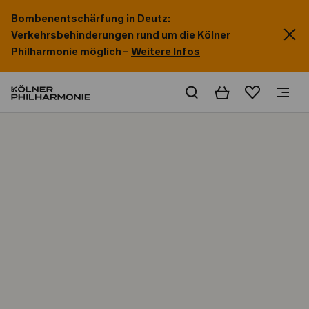
Bombenentschärfung in Deutz:
Verkehrsbehinderungen rund um die Kölner
Philharmonie möglich –
Weitere Infos
Warenkorb
Merkliste
Home