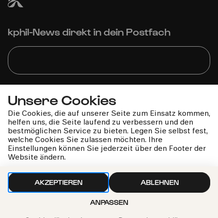
kphil-News direkt in dein Postfach
Wir gehen sorgfältig mit deinen Daten um. Mehr dazu in
Unsere Cookies
unseren
Datenschutzbestimmungen
Die Cookies, die auf unserer Seite zum Einsatz kommen,
helfen uns, die Seite laufend zu verbessern und den
bestmöglichen Service zu bieten. Legen Sie selbst fest,
welche Cookies Sie zulassen möchten. Ihre
Einstellungen können Sie jederzeit über den Footer der
Website ändern.
AKZEPTIEREN
ABLEHNEN
ANPASSEN
Philharmonie-Hotline anrufen
+49 221 280 280