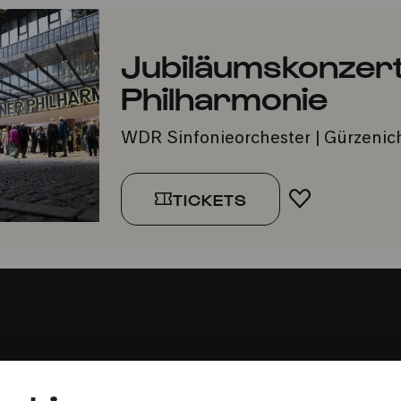
Jubiläumskonzert
Philharmonie
WDR Sinfonieorchester | Gürzenic
TICKETS
FAVORIT H
Presse