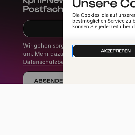
Unsere Co
Postfach
Die Cookies, die auf unsere
bestmöglichen Service zu bi
können Sie jederzeit über 
Wir gehen sorgfältig mit deinen Daten
AKZEPTIEREN
um. Mehr dazu in unseren
Datenschutzbestimmungen
Impressum
Datenschutz
Cookie-Einstellu