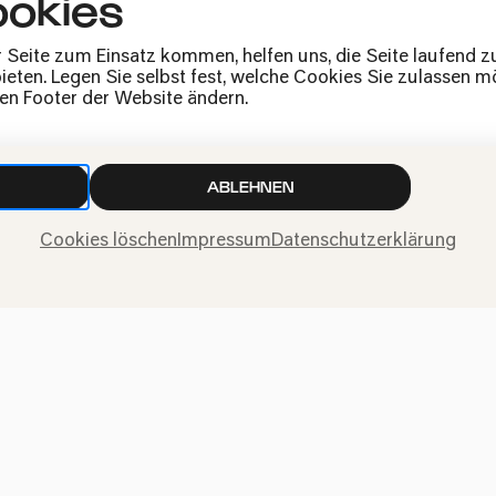
okies
Jobs
News
r Seite zum Einsatz kommen, helfen uns, die Seite laufend 
eten. Legen Sie selbst fest, welche Cookies Sie zulassen mö
Kontakt
den Footer der Website ändern.
Widerruf einreichen
ABLEHNEN
Cookies löschen
Impressum
Datenschutzerklärung
ngen