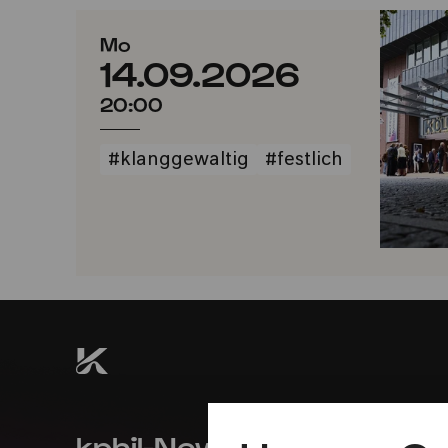
Mo
14.09.2026
20:00
#klanggewaltig
#festlich
kphil-News direkt in dein