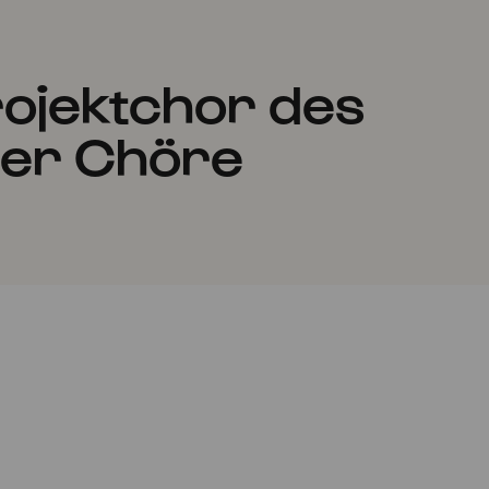
rojektchor des
ner Chöre