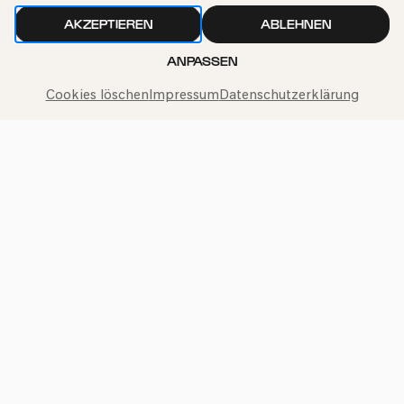
AKZEPTIEREN
ABLEHNEN
ANPASSEN
Cookies löschen
Impressum
Datenschutzerklärung
Philharmonie-Hotline anrufen
+49 221 280 280
Mo – Fr 10:00 – 18:00
Sa 10:00 – 16:00
So & Feiertage 12:00 – 16:00
Presse
Jobs
News
Kontakt
Widerruf einreichen