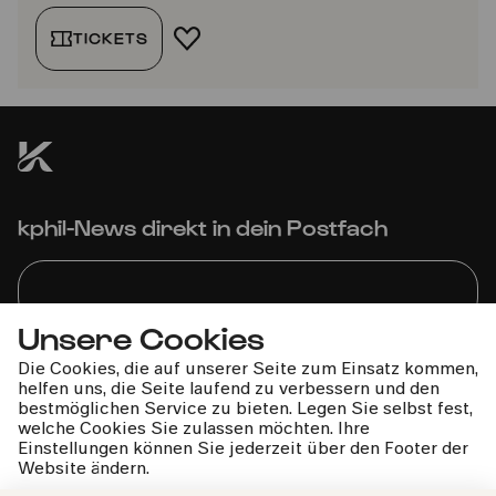
TICKETS
FAVORIT HINZUFÜGEN
kphil-News direkt in dein Postfach
Unsere Cookies
Wir gehen sorgfältig mit deinen Daten um. Mehr dazu in
Die Cookies, die auf unserer Seite zum Einsatz kommen,
unseren
Datenschutzbestimmungen
helfen uns, die Seite laufend zu verbessern und den
bestmöglichen Service zu bieten. Legen Sie selbst fest,
welche Cookies Sie zulassen möchten. Ihre
Einstellungen können Sie jederzeit über den Footer der
Website ändern.