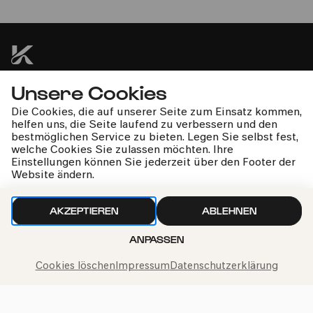
Solistinnen und Solisten | WDR Rundfunkchor | Kölner
Kammerorchester | Christoph Poppen
Unsere Cookies
kphil-News direkt in dein Postfach
Die Cookies, die auf unserer Seite zum Einsatz kommen,
helfen uns, die Seite laufend zu verbessern und den
bestmöglichen Service zu bieten. Legen Sie selbst fest,
welche Cookies Sie zulassen möchten. Ihre
Einstellungen können Sie jederzeit über den Footer der
Website ändern.
Wir gehen sorgfältig mit deinen Daten um. Mehr dazu in
unseren
Datenschutzbestimmungen
AKZEPTIEREN
ABLEHNEN
ANPASSEN
Cookies löschen
Impressum
Datenschutzerklärung