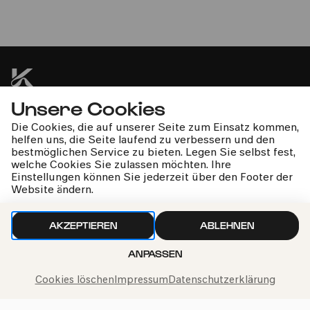
Rheinland-Pfalz
»Reichtum melodischer Erfindung«
Unsere Cookies
kphil-News direkt in dein Postfach
Die Cookies, die auf unserer Seite zum Einsatz kommen,
helfen uns, die Seite laufend zu verbessern und den
bestmöglichen Service zu bieten. Legen Sie selbst fest,
welche Cookies Sie zulassen möchten. Ihre
Einstellungen können Sie jederzeit über den Footer der
Website ändern.
Wir gehen sorgfältig mit deinen Daten um. Mehr dazu in
unseren
Datenschutzbestimmungen
AKZEPTIEREN
ABLEHNEN
ANPASSEN
Cookies löschen
Impressum
Datenschutzerklärung