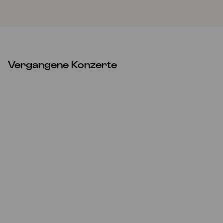
Vergangene Konzerte
So
26.03.2023
16:00