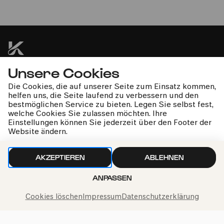
Large, Imaginary Big Band Constellation | Jorik
Bergman
Unsere Cookies
kphil-News direkt in dein Postfach
Die Cookies, die auf unserer Seite zum Einsatz kommen,
helfen uns, die Seite laufend zu verbessern und den
bestmöglichen Service zu bieten. Legen Sie selbst fest,
welche Cookies Sie zulassen möchten. Ihre
Einstellungen können Sie jederzeit über den Footer der
Website ändern.
Wir gehen sorgfältig mit deinen Daten um. Mehr dazu in
unseren
Datenschutzbestimmungen
AKZEPTIEREN
ABLEHNEN
ANPASSEN
Cookies löschen
Impressum
Datenschutzerklärung