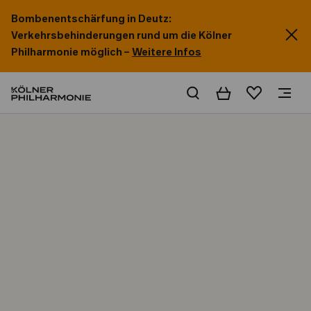
Bombenentschärfung in Deutz:
Verkehrsbehinderungen rund um die Kölner
Philharmonie möglich –
Weitere Infos
Warenkorb
Merkliste
Home