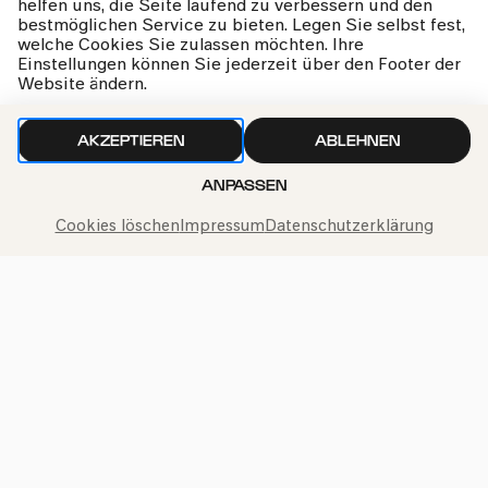
helfen uns, die Seite laufend zu verbessern und den
Wir gehen sorgfältig mit deinen Daten um. Mehr dazu in
bestmöglichen Service zu bieten. Legen Sie selbst fest,
welche Cookies Sie zulassen möchten. Ihre
unseren
Datenschutzbestimmungen
Einstellungen können Sie jederzeit über den Footer der
Website ändern.
AKZEPTIEREN
ABLEHNEN
ANPASSEN
Cookies löschen
Impressum
Datenschutzerklärung
Philharmonie-Hotline anrufen
+49 221 280 280
Mo – Fr 10:00 – 18:00
Sa 10:00 – 16:00
So & Feiertage 12:00 – 16:00