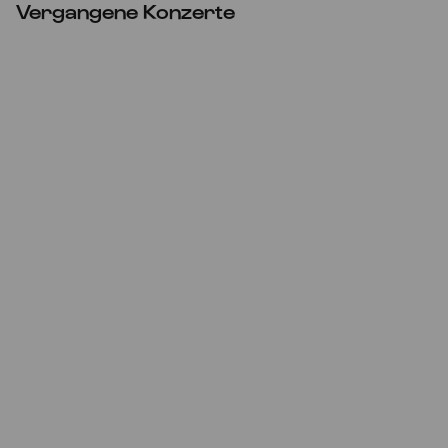
Vergangene Konzerte
ABGESAGT
Sa
12.02.2022
20:00
Soldaten - Ensemble und Gäste