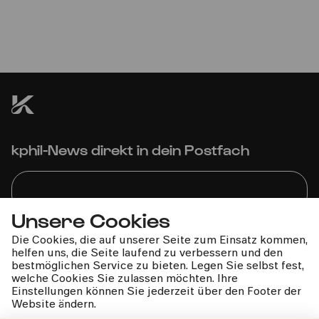
der Oper Köln | Gürzenich-
Orchester Köln | François-
Xavier Roth
Dieses Konzert kann leider nicht stattfinden.
kphil-News direkt in dein Postfach
Unsere Cookies
Wir gehen sorgfältig mit deinen Daten um. Mehr dazu in
Die Cookies, die auf unserer Seite zum Einsatz kommen,
unseren
Datenschutzbestimmungen
helfen uns, die Seite laufend zu verbessern und den
bestmöglichen Service zu bieten. Legen Sie selbst fest,
welche Cookies Sie zulassen möchten. Ihre
Einstellungen können Sie jederzeit über den Footer der
Website ändern.