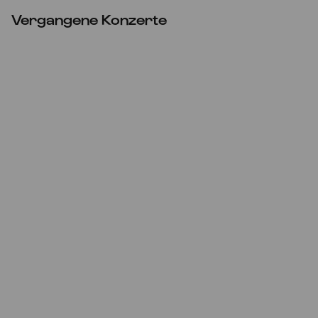
Vergangene Konzerte
Fr
09.04.2021
20:00
The Monochrome Project