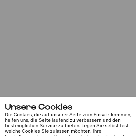
Kunst-Station Sankt Peter
Rebecca Saunders: Myriad III
Konzertinstallation mit 2464 Spieluhren und neun
Musiker:innen
Unsere Cookies
Mo
01.05.2023
Die Cookies, die auf unserer Seite zum Einsatz kommen,
helfen uns, die Seite laufend zu verbessern und den
Tag der Arbeit
bestmöglichen Service zu bieten. Legen Sie selbst fest,
12:00
welche Cookies Sie zulassen möchten. Ihre