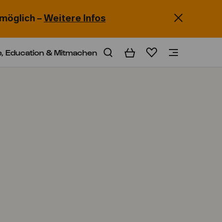
möglich –
Weitere Infos
e, Education & Mitmachen
Warenkorb
Merkliste