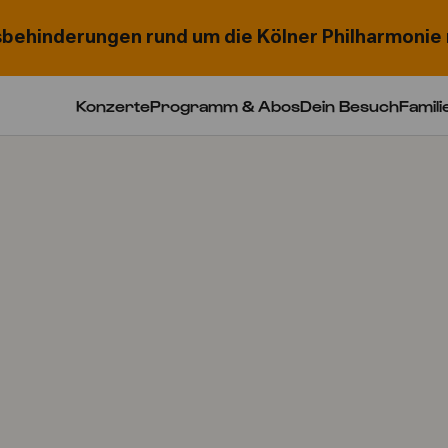
behinderungen rund um die Kölner Philharmonie 
Konzerte
Programm & Abos
Dein Besuch
Famili