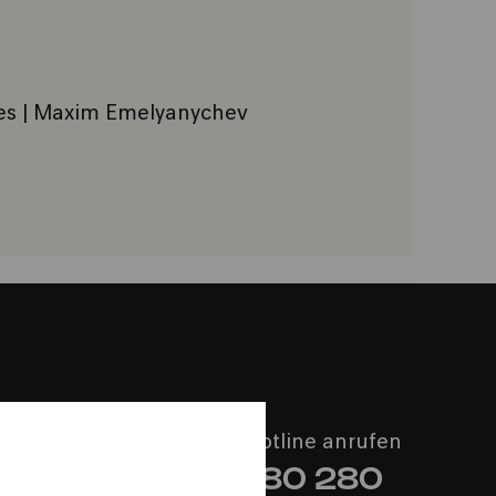
cles | Maxim Emelyanychev
INZUFÜGEN
Philharmonie-Hotline anrufen
+49 221 280 280