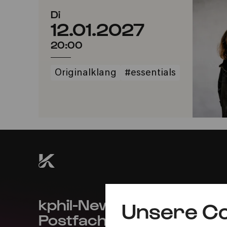
Di
12.01.2027
20:00
Originalklang
#essentials
kphil-News direkt in dein
Unsere Co
Postfach