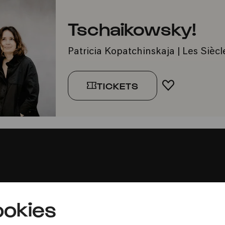
Tschaikowsky!
Patricia Kopatchinskaja | Les Siè
TICKETS
FAVORIT H
Presse
okies
Jobs