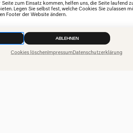
News
r Seite zum Einsatz kommen, helfen uns, die Seite laufend 
eten. Legen Sie selbst fest, welche Cookies Sie zulassen mö
Kontakt
den Footer der Website ändern.
Widerruf einreichen
ABLEHNEN
Cookies löschen
Impressum
Datenschutzerklärung
ngen