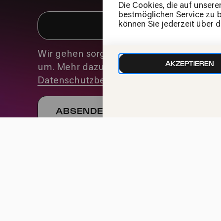
Die Cookies, die auf unsere
bestmöglichen Service zu bi
können Sie jederzeit über 
Wir gehen sorgfältig mit deinen Daten
AKZEPTIEREN
um. Mehr dazu in unseren
Datenschutzbestimmungen
Impressum
Datenschutz
Cookie-Einstellu