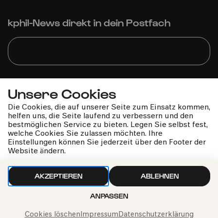
kphil-News direkt in dein Postfach
Wir gehen sorgfältig mit deinen Daten um. Mehr dazu in
Unsere Cookies
unseren
Datenschutzbestimmungen
Die Cookies, die auf unserer Seite zum Einsatz kommen,
helfen uns, die Seite laufend zu verbessern und den
bestmöglichen Service zu bieten. Legen Sie selbst fest,
welche Cookies Sie zulassen möchten. Ihre
Einstellungen können Sie jederzeit über den Footer der
Website ändern.
AKZEPTIEREN
ABLEHNEN
Philharmonie-Hotline anrufen
ANPASSEN
+49 221 280 280
Mo – Fr 10:00 – 18:00
Cookies löschen
Impressum
Datenschutzerklärung