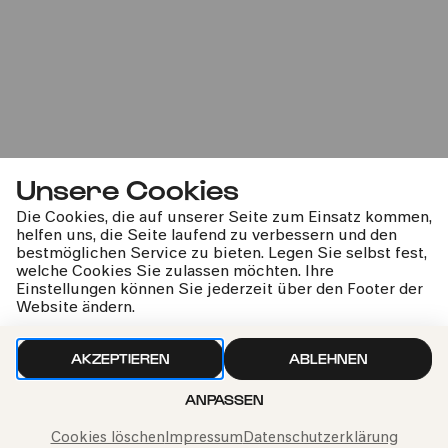
#essentials
#festlich
Yefim Bronfman | Israel
Philharmonic Orchestra | Lahav
Unsere Cookies
Shani
Die Cookies, die auf unserer Seite zum Einsatz kommen,
helfen uns, die Seite laufend zu verbessern und den
Beethoven | Tschaikowsky
bestmöglichen Service zu bieten. Legen Sie selbst fest,
welche Cookies Sie zulassen möchten. Ihre
Einstellungen können Sie jederzeit über den Footer der
So
Website ändern.
07.06.2026
20:00
AKZEPTIEREN
ABLEHNEN
ANPASSEN
U29-Ticket
Porträt
#weltklasse
#nextgeneration
Cookies löschen
Impressum
Datenschutzerklärung