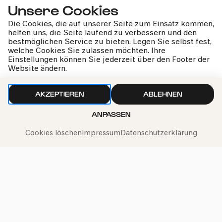
Unsere Cookies
Kammerorchester Wien-Berlin
- Buchbinder
Die Cookies, die auf unserer Seite zum Einsatz kommen,
helfen uns, die Seite laufend zu verbessern und den
bestmöglichen Service zu bieten. Legen Sie selbst fest,
welche Cookies Sie zulassen möchten. Ihre
Einstellungen können Sie jederzeit über den Footer der
Website ändern.
kphil-News direkt in dein Postfach
AKZEPTIEREN
ABLEHNEN
ANPASSEN
Cookies löschen
Impressum
Datenschutzerklärung
Wir gehen sorgfältig mit deinen Daten um. Mehr dazu in
unseren
Datenschutzbestimmungen