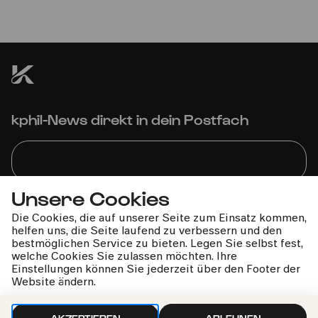
zeitgenössische Musik und Tanz
Kölner Familienfestival: Sing! Sing! Sing!
kphil-News direkt in dein Postfach
Unsere Cookies
Wir gehen sorgfältig mit deinen Daten um. Mehr dazu in
Die Cookies, die auf unserer Seite zum Einsatz kommen,
unseren
Datenschutzbestimmungen
helfen uns, die Seite laufend zu verbessern und den
bestmöglichen Service zu bieten. Legen Sie selbst fest,
welche Cookies Sie zulassen möchten. Ihre
Einstellungen können Sie jederzeit über den Footer der
Website ändern.