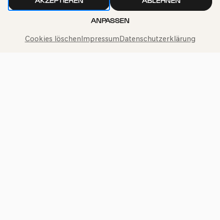
AKZEPTIEREN
ABLEHNEN
ANPASSEN
Philharmonie-Hotline anrufen
Cookies löschen
Impressum
Datenschutzerklärung
+49 221 280 280
Mo – Fr 10:00 – 18:00
Sa 10:00 – 16:00
So & Feiertage 12:00 – 16:00
Presse
Jobs
News
Kontakt
Widerruf einreichen
Impressum
Datenschutz
Cookie-Einstellungen