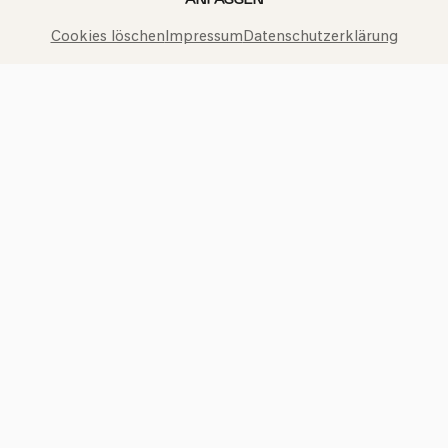
Cookies löschen
Impressum
Datenschutzerklärung
Philharmonie-Hotline anrufen
+49 221 280 280
Mo – Fr 10:00 – 18:00
Sa 10:00 – 16:00
So & Feiertage 12:00 – 16:00
Presse
Jobs
News