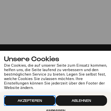
Soldaten - Sonderkonzert
Ensemblemitglieder der Oper Köln | Gürzenich-
Orchester Köln | François-Xavier Roth
Unsere Cookies
Die Cookies, die auf unserer Seite zum Einsatz kommen,
kphil-News direkt in dein Postfach
helfen uns, die Seite laufend zu verbessern und den
bestmöglichen Service zu bieten. Legen Sie selbst fest,
welche Cookies Sie zulassen möchten. Ihre
Einstellungen können Sie jederzeit über den Footer der
Website ändern.
AKZEPTIEREN
ABLEHNEN
Wir gehen sorgfältig mit deinen Daten um. Mehr dazu in
unseren
Datenschutzbestimmungen
ANPASSEN