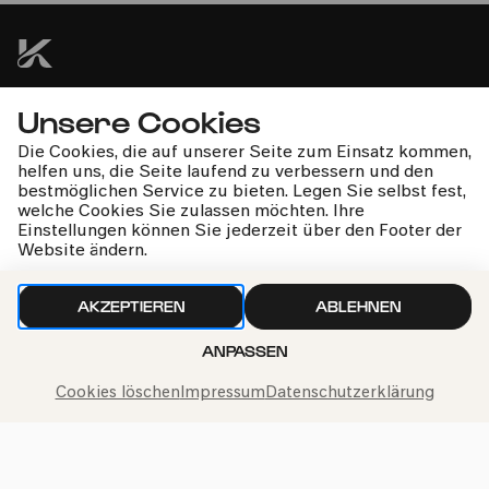
Unsere Cookies
kphil-News direkt in dein Postfach
Die Cookies, die auf unserer Seite zum Einsatz kommen,
helfen uns, die Seite laufend zu verbessern und den
bestmöglichen Service zu bieten. Legen Sie selbst fest,
welche Cookies Sie zulassen möchten. Ihre
Einstellungen können Sie jederzeit über den Footer der
Website ändern.
Wir gehen sorgfältig mit deinen Daten um. Mehr dazu in
unseren
Datenschutzbestimmungen
AKZEPTIEREN
ABLEHNEN
ANPASSEN
Cookies löschen
Impressum
Datenschutzerklärung