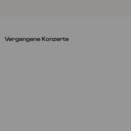
Vergangene Konzerte
ABGESAGT
Mi
16.03.2022
19:00