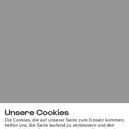
Fr
10.04.2026
19:00
#nextgeneration
#groovy
Kurzkonzert
U29-Ticket
»Bundesjazzorchester und
Bundesjugendorchester
reloaded«
Philharmonie.7 – Eine Stunde (R)auszeit
Unsere Cookies
Die Cookies, die auf unserer Seite zum Einsatz kommen,
Fr
helfen uns, die Seite laufend zu verbessern und den