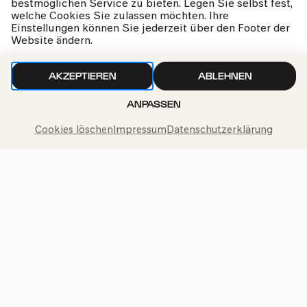
19.06.2026
bestmöglichen Service zu bieten. Legen Sie selbst fest,
welche Cookies Sie zulassen möchten. Ihre
20:00
Einstellungen können Sie jederzeit über den Footer der
Website ändern.
#entdeckungen
Erstaufführung
AKZEPTIEREN
ABLEHNEN
ANPASSEN
Cookies löschen
Impressum
Datenschutzerklärung
Musik der Zeit #HOTPINK
Sofia Jernberg | WDR Big Band | WDR
Sinfonieorchester | Jonathan Stockhammer
kphil-News direkt in dein Postfach