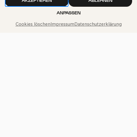
AKZEPTIEREN
ABLEHNEN
ANPASSEN
Philharmonie-Hotline anrufen
Cookies löschen
Impressum
Datenschutzerklärung
+49 221 280 280
Mo – Fr 10:00 – 18:00
Sa 10:00 – 16:00
So & Feiertage 12:00 – 16:00
Presse
Jobs
News
Kontakt
Widerruf einreichen
Impressum
Datenschutz
Cookie-Einstellungen