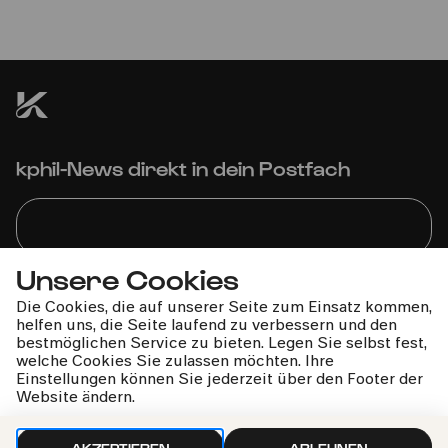
zeitgenössische Musik und Tanz
Kölner Familienfestival: Sing! Sing! Sing!
kphil-News direkt in dein Postfach
Unsere Cookies
Wir gehen sorgfältig mit deinen Daten um. Mehr dazu in
Die Cookies, die auf unserer Seite zum Einsatz kommen,
unseren
Datenschutzbestimmungen
helfen uns, die Seite laufend zu verbessern und den
bestmöglichen Service zu bieten. Legen Sie selbst fest,
welche Cookies Sie zulassen möchten. Ihre
Einstellungen können Sie jederzeit über den Footer der
Website ändern.