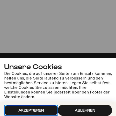
Best of Verdi meets Kendlinger
K&K Philharmoniker & Chor | Matthias Georg
Kendlinger
Unsere Cookies
Die Cookies, die auf unserer Seite zum Einsatz kommen,
helfen uns, die Seite laufend zu verbessern und den
kphil-News direkt in dein Postfach
bestmöglichen Service zu bieten. Legen Sie selbst fest,
welche Cookies Sie zulassen möchten. Ihre
Einstellungen können Sie jederzeit über den Footer der
Website ändern.
AKZEPTIEREN
ABLEHNEN
Wir gehen sorgfältig mit deinen Daten um. Mehr dazu in