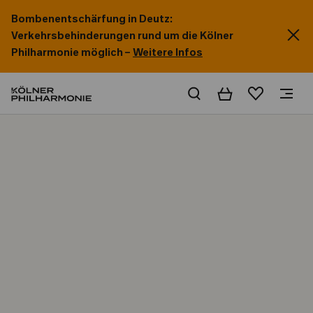
Bombenentschärfung in Deutz:
Verkehrsbehinderungen rund um die Kölner
Philharmonie möglich –
Weitere Infos
Warenkorb
Merkliste
Home