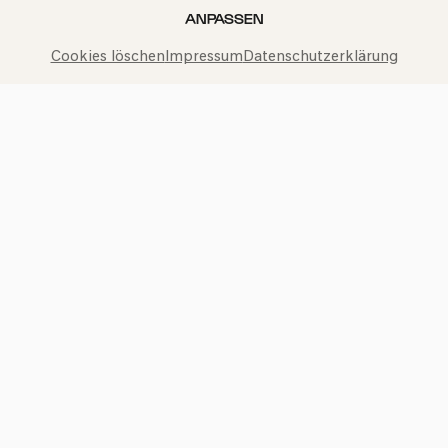
unseren
Datenschutzbestimmungen
ANPASSEN
Cookies löschen
Impressum
Datenschutzerklärung
Philharmonie-Hotline anrufen
+49 221 280 280
Mo – Fr 10:00 – 18:00
Sa 10:00 – 16:00
So & Feiertage 12:00 – 16:00
Presse
Jobs