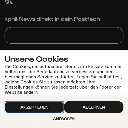
kphil-News direkt in dein Postfach
Wir gehen sorgfältig mit deinen Daten um. Mehr dazu in
Unsere Cookies
unseren
Datenschutzbestimmungen
Die Cookies, die auf unserer Seite zum Einsatz kommen,
helfen uns, die Seite laufend zu verbessern und den
bestmöglichen Service zu bieten. Legen Sie selbst fest,
welche Cookies Sie zulassen möchten. Ihre
Einstellungen können Sie jederzeit über den Footer der
Website ändern.
AKZEPTIEREN
ABLEHNEN
ANPASSEN
Philharmonie-Hotline anrufen
+49 221 280 280