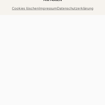
Cookies löschen
Impressum
Datenschutzerklärung
Philharmonie-Hotline anrufen
+49 221 280 280
Mo – Fr 10:00 – 18:00
Sa 10:00 – 16:00
So & Feiertage 12:00 – 16:00
Presse
Jobs
News