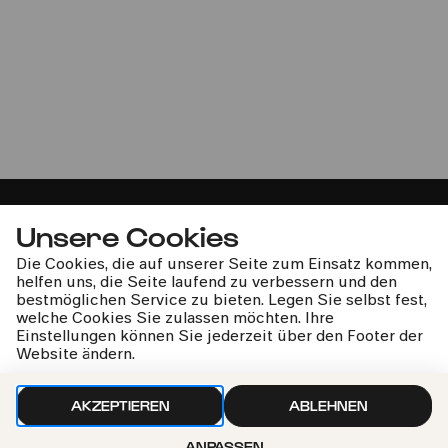
Soldaten - Sonderkonzert
Ensemblemitglieder der Oper Köln | Gürzenich-
Orchester Köln | François-Xavier Roth
Unsere Cookies
Die Cookies, die auf unserer Seite zum Einsatz kommen,
kphil-News direkt in dein Postfach
helfen uns, die Seite laufend zu verbessern und den
bestmöglichen Service zu bieten. Legen Sie selbst fest,
welche Cookies Sie zulassen möchten. Ihre
Einstellungen können Sie jederzeit über den Footer der
Website ändern.
AKZEPTIEREN
ABLEHNEN
Wir gehen sorgfältig mit deinen Daten um. Mehr dazu in
unseren
Datenschutzbestimmungen
ANPASSEN