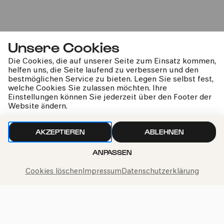
Unsere Cookies
KölnChor
Die Cookies, die auf unserer Seite zum Einsatz kommen,
helfen uns, die Seite laufend zu verbessern und den
Verdi: »Requiem«
bestmöglichen Service zu bieten. Legen Sie selbst fest,
welche Cookies Sie zulassen möchten. Ihre
Einstellungen können Sie jederzeit über den Footer der
Website ändern.
AKZEPTIEREN
ABLEHNEN
kphil-News direkt in dein Postfach
ANPASSEN
Cookies löschen
Impressum
Datenschutzerklärung
Wir gehen sorgfältig mit deinen Daten um. Mehr dazu in
unseren
Datenschutzbestimmungen