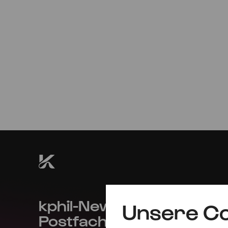
Sa
31.08.2024
20:00
kphil-News direkt in dein
Unsere Co
Postfach