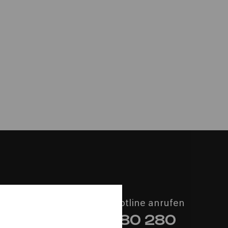
k 2024:
g
e Artadi
Philharmonie-Hotline anrufen
+49 221 280 280