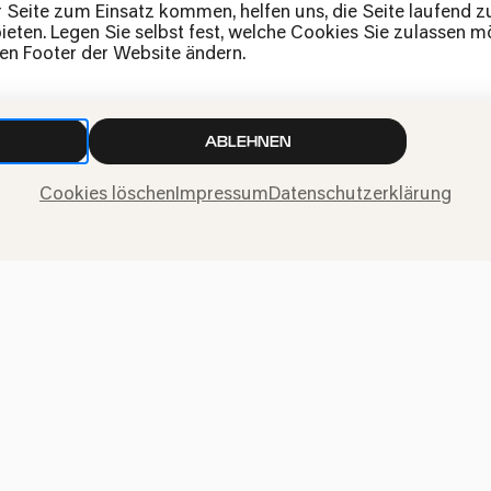
News
r Seite zum Einsatz kommen, helfen uns, die Seite laufend 
eten. Legen Sie selbst fest, welche Cookies Sie zulassen mö
Kontakt
den Footer der Website ändern.
Widerruf einreichen
ABLEHNEN
Cookies löschen
Impressum
Datenschutzerklärung
ngen