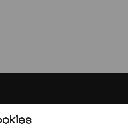
Cologne Jazzwee
Festivaleröffnun
SALOMEA / Sam Wilkes & Geneviev
Presse
okies
Jobs