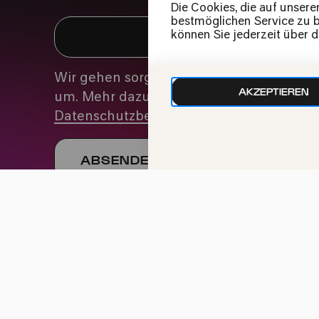
Die Cookies, die auf unsere
bestmöglichen Service zu bi
können Sie jederzeit über 
Wir gehen sorgfältig mit deinen Daten
AKZEPTIEREN
um. Mehr dazu in unseren
Datenschutzbestimmungen
Impressum
Datenschutz
Cookie-Einstellu