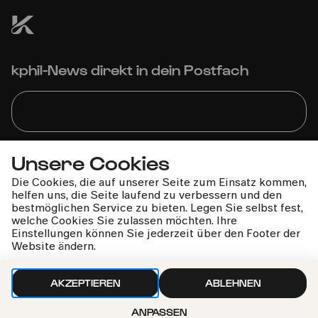
kphil-News direkt in dein Postfach
Unsere Cookies
Wir gehen sorgfältig mit deinen Daten um. Mehr dazu in
unseren
Datenschutzbestimmungen
Die Cookies, die auf unserer Seite zum Einsatz kommen,
helfen uns, die Seite laufend zu verbessern und den
bestmöglichen Service zu bieten. Legen Sie selbst fest,
welche Cookies Sie zulassen möchten. Ihre
Einstellungen können Sie jederzeit über den Footer der
Website ändern.
AKZEPTIEREN
ABLEHNEN
ANPASSEN