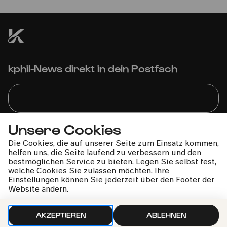
Korsische Polyphonie trifft auf Barock und Elektronik
kphil-News direkt in dein Postfach
Unsere Cookies
Wir gehen sorgfältig mit deinen Daten um. Mehr dazu in
unseren
Datenschutzbestimmungen
Die Cookies, die auf unserer Seite zum Einsatz kommen,
helfen uns, die Seite laufend zu verbessern und den
bestmöglichen Service zu bieten. Legen Sie selbst fest,
welche Cookies Sie zulassen möchten. Ihre
Einstellungen können Sie jederzeit über den Footer der
Website ändern.
AKZEPTIEREN
ABLEHNEN