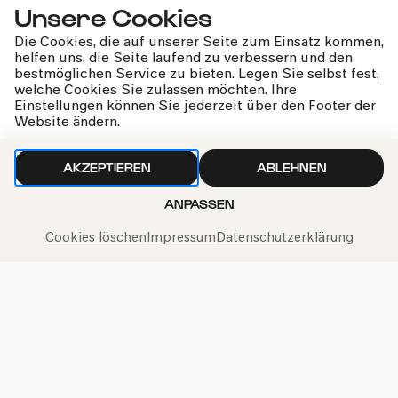
Unsere Cookies
#brückenbauen
Crossover
Die Cookies, die auf unserer Seite zum Einsatz kommen,
helfen uns, die Seite laufend zu verbessern und den
bestmöglichen Service zu bieten. Legen Sie selbst fest,
welche Cookies Sie zulassen möchten. Ihre
Einstellungen können Sie jederzeit über den Footer der
Website ändern.
Liberation Orchestra of
Inverted Traditions
AKZEPTIEREN
ABLEHNEN
ANPASSEN
Ein Klangdialog
Cookies löschen
Impressum
Datenschutzerklärung
kphil-News direkt in dein Postfach