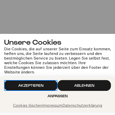
11:00
Erstaufführung
6-10 Jahre
Familie
Unsere Cookies
Die Cookies, die auf unserer Seite zum Einsatz kommen,
Kinderkonzert »Unerhört!«
helfen uns, die Seite laufend zu verbessern und den
bestmöglichen Service zu bieten. Legen Sie selbst fest,
welche Cookies Sie zulassen möchten. Ihre
Für Kinder ab 6 Jahren
Einstellungen können Sie jederzeit über den Footer der
Website ändern.
AKZEPTIEREN
ABLEHNEN
kphil-News direkt in dein Postfach
ANPASSEN
Cookies löschen
Impressum
Datenschutzerklärung