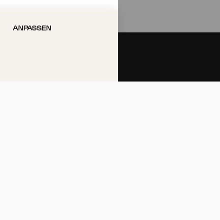
ANPASSEN
Philharmonie-Hotline anrufen
+49 221 280 280
Mo – Fr 10:00 – 18:00
Sa 10:00 – 16:00
So & Feiertage 12:00 – 16:00