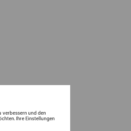
s: Migrants
zu verbessern und den
ivind Buene und Georges Aperghis
chten. Ihre Einstellungen