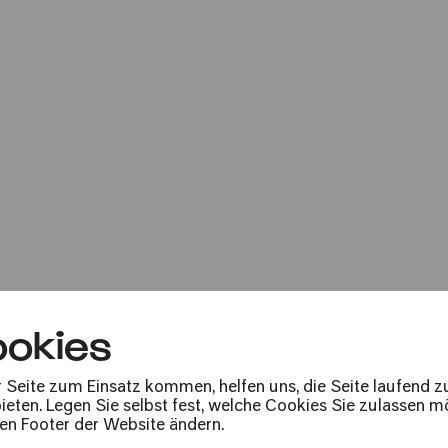
Georges Aperghi
Porträt Ensemble Resonanz
okies
Selfie in the Dark
r Seite zum Einsatz kommen, helfen uns, die Seite laufend 
Werke von Brendan Champeaux, E
eten. Legen Sie selbst fest, welche Cookies Sie zulassen mö
den Footer der Website ändern.