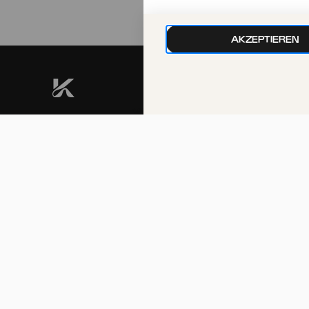
AKZEPTIEREN
kphil-News direkt in dein
Postfach
Wir gehen sorgfältig mit deinen Daten
um. Mehr dazu in unseren
Datenschutzbestimmungen