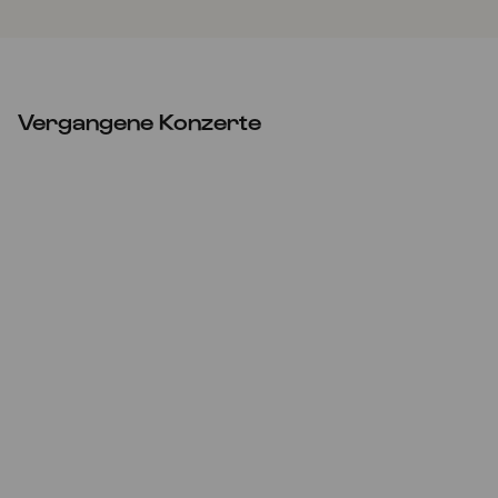
Vergangene Konzerte
ABGESAGT
Sa
20.03.2021
20:00