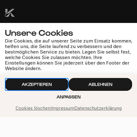
Unsere Cookies
kphil-News direkt in dein Postfach
Die Cookies, die auf unserer Seite zum Einsatz kommen,
helfen uns, die Seite laufend zu verbessern und den
bestmöglichen Service zu bieten. Legen Sie selbst fest,
welche Cookies Sie zulassen möchten. Ihre
Einstellungen können Sie jederzeit über den Footer der
Website ändern.
Wir gehen sorgfältig mit deinen Daten um. Mehr dazu in
unseren
Datenschutzbestimmungen
AKZEPTIEREN
ABLEHNEN
ANPASSEN
Cookies löschen
Impressum
Datenschutzerklärung