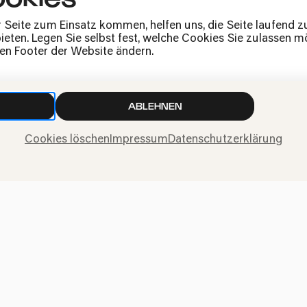
Jobs
r Seite zum Einsatz kommen, helfen uns, die Seite laufend 
News
eten. Legen Sie selbst fest, welche Cookies Sie zulassen mö
Kontakt
den Footer der Website ändern.
Widerruf einreichen
ABLEHNEN
Cookies löschen
Impressum
Datenschutzerklärung
ngen