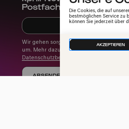
Postfach
Die Cookies, die auf unsere
bestmöglichen Service zu bi
können Sie jederzeit über 
Wir gehen sorgfältig mit deinen Daten
AKZEPTIEREN
um. Mehr dazu in unseren
Datenschutzbestimmungen
Impressum
Datenschutz
Cookie-Einstellu