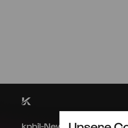
So
14.06.2026
16:00
Erstaufführung
Kurzkonzert
ECHO
#nextgeneration
Unsere Co
kphil-News direkt in dein