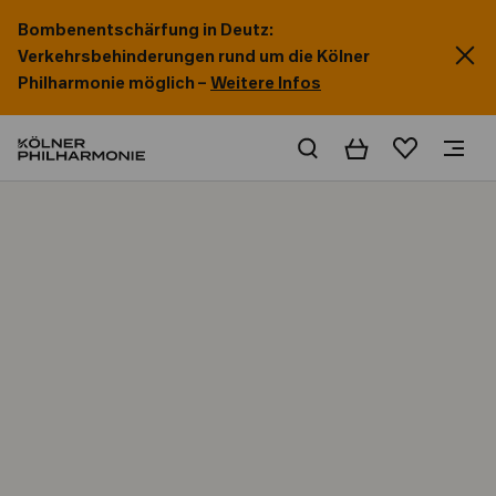
Bombenentschärfung in Deutz:
Verkehrsbehinderungen rund um die Kölner
Philharmonie möglich –
Weitere Infos
Warenkorb
Merkliste
Home