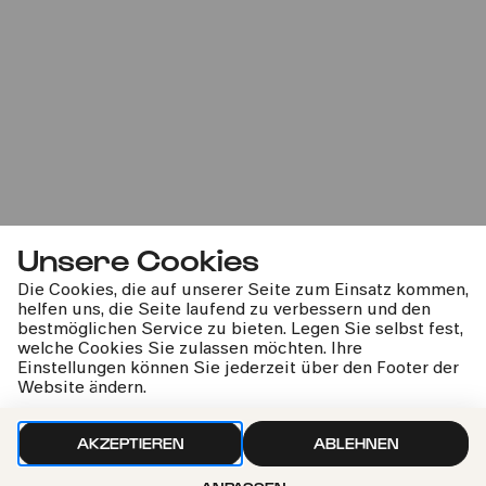
Bürgerzentrum Ehrenfeld (BüzE), Köln
PhilharmonieVeedel Baby
»Luft.Spiel«
Do
18.09.2025
11:00
Unsere Cookies
Die Cookies, die auf unserer Seite zum Einsatz kommen,
helfen uns, die Seite laufend zu verbessern und den
bestmöglichen Service zu bieten. Legen Sie selbst fest,
welche Cookies Sie zulassen möchten. Ihre
Einstellungen können Sie jederzeit über den Footer der
Website ändern.
AKZEPTIEREN
ABLEHNEN
Bürgerzentrum Chorweiler